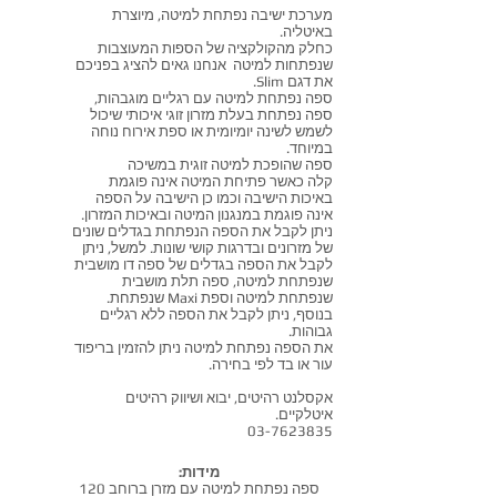
מערכת ישיבה נפתחת למיטה, מיוצרת
באיטליה.
כחלק מהקולקציה של הספות המעוצבות
שנפתחות למיטה אנחנו גאים להציג בפניכם
את דגם Slim.
ספה נפתחת למיטה עם רגליים מוגבהות,
ספה נפתחת בעלת מזרון זוגי איכותי שיכול
לשמש לשינה יומיומית או ספת אירוח נוחה
במיוחד.
ספה שהופכת למיטה זוגית במשיכה
קלה כאשר
פתיחת המיטה אינה פוגמת
באיכות הישיבה וכמו כן הישיבה על הספה
אינה פוגמת במנגנון המיטה ובאיכות המזרון.
ניתן לקבל את הספה הנפתחת בגדלים שונים
של מזרונים ובדרגות קושי שונות. למשל, ניתן
לקבל את הספה בגדלים של ספה דו מושבית
שנפתחת למיטה, ספה תלת מושבית
שנפתחת למיטה וספת Maxi שנפתחת.
בנוסף, ניתן לקבל את הספה ללא רגליים
גבוהות.
את הספה נפתחת למיטה ניתן להזמין בריפוד
עור או בד לפי בחירה.
אקסלנט רהיטים, יבוא ושיווק רהיטים
איטלקיים.
03-7623835
מידות:
ספה נפתחת למיטה עם מזרן ברוחב 120