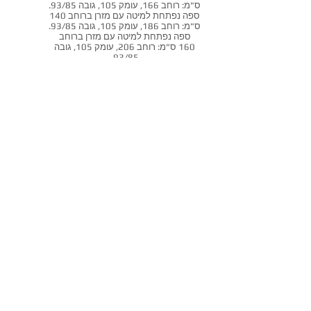
ס"מ: רוחב 166, עומק 105, גובה 93/85.
ספה נפתחת למיטה עם מזרן ברוחב 140
ס"מ: רוחב 186, עומק 105, גובה 93/85.
ספה נפתחת למיטה עם מזרן ברוחב
160 ס"מ: רוחב 206, עומק 105, גובה
93/85.
שאל אותנו על מוצר
זה
חזרה לספות נפתחות
אקסלנט רהיטים
אולם תצוגה ראשי: נח מוזס 2,
ראשון לציון.
תצוגת מיטות קיר וריהוט חכם בצפון: חלץ 2, חיפה.
טלפון:
072-3307380
מייל:
info@excellent-il.com
מיטות קיר
ראשי
ספה נפתחת למיטה
סלונים מעור
מיטות מרופדות
אדריכלים ומעצבים
סלונים מעוצבים