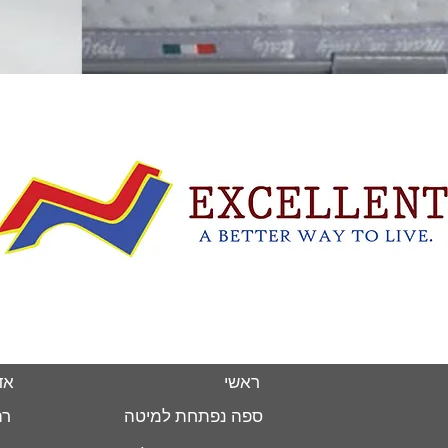
ראשי
אד
ספה נפתחת למיטה
רה