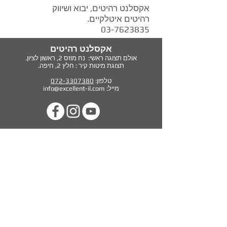
אקסלנט רהיטים, יבוא ושיווק
רהיטים איטלקיים.
03-7623835
אקסלנט רהיטים
אולם תצוגה ראשי: נח מוזס 2,
ראשון לציון.
תצוגת מיטות קיר : חלץ 2, חיפה.
טלפון:
072-3307380
מייל:
info@excellent-il.com
מיטות קיר
ראשי
ספה נפתחת למיטה
סלונים מעור
מיטות מרופדות
אדריכלים ומעצבים
סלונים מעוצבים
סלונים איטלקיים
טיפים חשובי
רהיטים איטלקיים
מיטות קיר למשרד ולחדר הילדים
FAQ
הבלוג
צור קשר
יזמים וקבלנים
אודות
בתי מלון ומוסדות