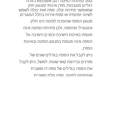
ספה נפתחת למיטה דגם Riccione בעלת
רגליים מוגבהות, מזרן איכותי ומנגנון חזק
שמאפשר פתיחה קלה. ספה זאת יכולה לשמש
לשינה יומיומית או ספת אירוח בחלל המגורים.
מנגנון הספה שהופכת למיטה הינו חלק
אינטגרלי מהספה, ולכן
פתיחת המיטה אינה
פוגמת באיכות הישיבה וכמו כן הישיבה על
הספה אינה פוגמת במנגנון המיטה ובאיכות
המזרן.
ניתן לקבל את הספה בגדלים שונים של
מזרנים ובדרגות קושי שונות. למשל, ניתן לקבל
את הספה בגדלים של ספה דו מושבית
שנפתחת למיטה, ספה תלת מושבית
שנפתחת למיטה וספת Maxi שנפתחת
למיטה. כמו כן, את הספה נפתחת למיטה ניתן
להזמין במגוון ריפודים
אקסלנט רהיטים, יבוא ושיווק רהיטים
איטלקיים.
03-7623835
מידות:
ספה נפתחת למיטה עם מזרן ברוחב 120
ס"מ: רוחב 168, עומק 104 גובה 96.
ספה נפתחת למיטה עם מזרן ברוחב 140