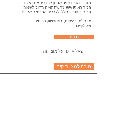
מחדרי הבית מפני שניתן להרכיב את מיטת
הקיר באופן אישי כך שתתאים בדיוק לעיצוב
הבית, לגודל החלל ולצרכים הפרטיים שלכם.
אקסלנט רהיטים, יבוא ושיווק רהיטים
איטלקיים.
מידות
שאל אותנו על מוצר זה
חזרה למיטות קיר
אקסלנט רהיטים
אולם תצוגה ראשי: נח מוזס 2,
ראשון לציון.
תצוגת מיטות קיר : חלץ 2, חיפה.
טלפון:
072-3307380
מייל:
info@excellent-il.com
מיטות קיר
ראשי
ספה נפתחת למיטה
סלונים מעור