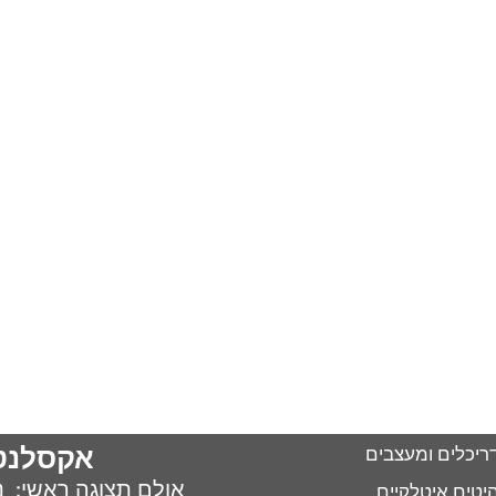
אקסלנט
ריכלים ומעצבים
אולם תצוגה ראשי: נח 
יטים איטלקיים