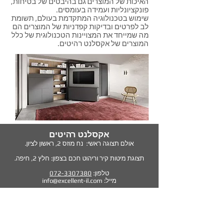
האיכות של המוצרים גם בהיבטים של בטיחות,
פונקציונליות ועמידה בעומסים.
שימוש בטכנולוגיה המתקדמת בעולם, תשומת
לב לפרטים ובדיקות קפדניות של המוצרים הם
מה שמייחד את המצויינות הטכנולוגית של כלל
המוצרים של אקסלנט רהיטים.
אקסלנט רהיטים
אולם תצוגה ראשי: נח מוזס 2,
ראשון לציון.
תצוגת מיטות קיר וריהוט חכם בצפון: חלץ 2, חיפה.
טלפון:
072-3307380
מייל:
info@excellent-il.com